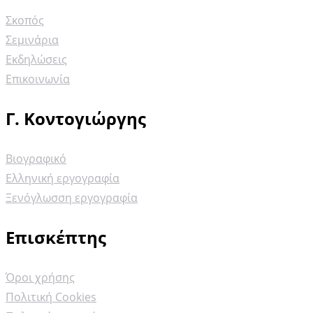
Σκοπός
Σεμινάρια
Εκδηλώσεις
Επικοινωνία
Γ. Κοντογιώργης
Βιογραφικό
Ελληνική εργογραφία
Ξενόγλωσση εργογραφία
Επισκέπτης
Όροι χρήσης
Πολιτική Cookies