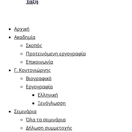
Τάξη
Αρχική
Ακαδημία
Σκοπός
Προτεινόμενη εργογραφία
Επικοινωνία
Γ. Κοντογιώργης
Βιογραφικό
Εργογραφία
Ελληνική
Ξενόγλωσση
Σεμινάρια
Όλα τα σεμινάρια
Δήλωση συμμετοχής