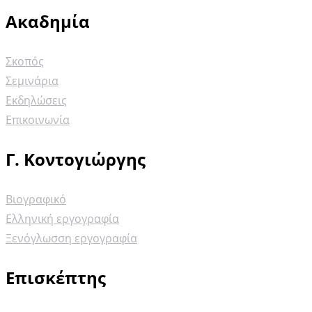
Ακαδημία
Σκοπός
Σεμινάρια
Εκδηλώσεις
Επικοινωνία
Γ. Κοντογιώργης
Βιογραφικό
Ελληνική εργογραφία
Ξενόγλωσση εργογραφία
Επισκέπτης