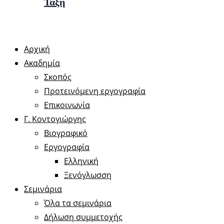
Τάξη
Αρχική
Ακαδημία
Σκοπός
Προτεινόμενη εργογραφία
Επικοινωνία
Γ. Κοντογιώργης
Βιογραφικό
Εργογραφία
Ελληνική
Ξενόγλωσση
Σεμινάρια
Όλα τα σεμινάρια
Δήλωση συμμετοχής