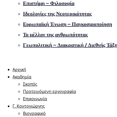
Επιστήμη – Φιλοσοφία
Ιδεολογίες της Νεοτερικότητας
Ευρωπαϊκή Ένωση – Παγκοσμιοποίηση
Το μέλλον της ανθρωπότητας
Γεωπολιτική – Διακρατική / Διεθνής Τάξ
Αρχική
Ακαδημία
Σκοπός
Προτεινόμενη εργογραφία
Επικοινωνία
Γ. Κοντογιώργης
Βιογραφικό