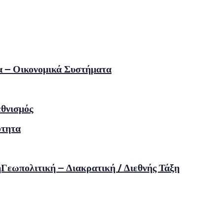
α – Οικονομικά Συστήματα
εθνισμός
ότητα
ηΓεωπολιτική – Διακρατική / Διεθνής Τάξη