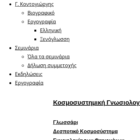
Γ. Κοντογιώργης
Βιογραφικό
Εργογραφία
Ελληνική
Ξενόγλωσση
Σεμινάρια
Όλα τα σεμινάρια
Δήλωση συμμετοχής
Εκδηλώσεις
Εργογραφία
Κοσμοσυστημική Γνωσιολογ
Γλωσσάρι
Δεσποτικό Κοσμοσύστημα