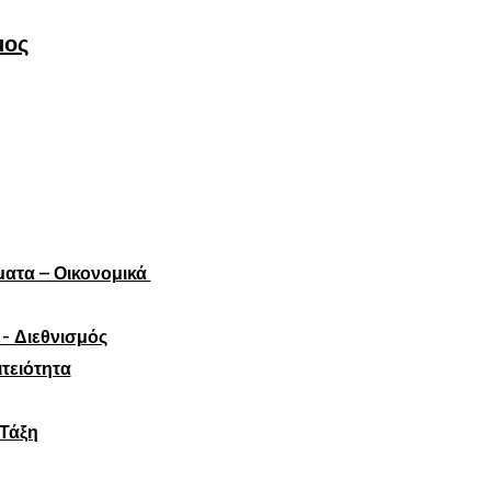
μος
ήματα – Οικονομικά
- Διεθνισμός
ιτειότητα
 Τάξη