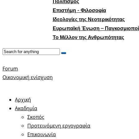
Πολιτισμός
Επιστήμη - Φιλοσοφία
Ιδεολογίες της Νεοτερικότητας
Ευρωπαϊκή Ένωση – Παγκοσμιοπο
Το Μέλλον της Ανθρωπότητας
Forum
Οικονομική ενίσχυση
Αρχική
Ακαδημία
Σκοπός
Προτεινόμενη εργογραφία
Επικοινωνία