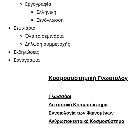
Εργογραφία
Ελληνική
Ξενόγλωσση
Σεμινάρια
Όλα τα σεμινάρια
Δήλωση συμμετοχής
Εκδηλώσεις
Εργογραφία
Κοσμοσυστημική Γνωσιολογ
Γλωσσάρι
Δεσποτικό Κοσμοσύστημα
Εννοιολογία των Φαινομένων
Ανθρωποκεντρικό Κοσμοσύστημα