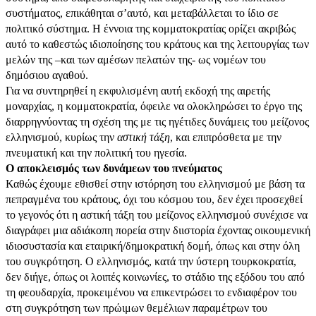
συστήματος, επικάθηται σ’αυτό, και μεταβάλλεται το ίδιο σε
πολιτικό σύστημα. Η έννοια της κομματοκρατίας ορίζει ακριβώς
αυτό το καθεστώς ιδιοποίησης του κράτους και της λειτουργίας των
μελών της –και των αμέσων πελατών της- ως νομέων του
δημόσιου αγαθού.
Για να συντηρηθεί η εκφυλισμένη αυτή εκδοχή της αιρετής
μοναρχίας, η κομματοκρατία, όφειλε να ολοκληρώσει το έργο της
διαρρηγνύοντας τη σχέση της με τις ηγέτιδες δυνάμεις του μείζονος
ελληνισμού, κυρίως την
αστική τάξη
, και επιπρόσθετα με την
πνευματική και την πολιτική του ηγεσία.
Ο αποκλεισμός των δυνάμεων του πνεύματος
Καθώς έχουμε εθισθεί στην ιστόρηση του ελληνισμού με βάση τα
πεπραγμένα του κράτους, όχι του κόσμου του, δεν έχει προσεχθεί
το γεγονός ότι η αστική τάξη του μείζονος ελληνισμού συνέχισε να
διαγράφει μια αδιάκοπη πορεία στην διιστορία έχοντας οικουμενική
ιδιοσυστασία και εταιρική/δημοκρατική δομή, όπως και στην όλη
του συγκρότηση. Ο ελληνισμός, κατά την ύστερη τουρκοκρατία,
δεν διήγε, όπως οι λοιπές κοινωνίες, το στάδιο της εξόδου του από
τη φεουδαρχία, προκειμένου να επικεντρώσει το ενδιαφέρον του
στη συγκρότηση των πρώιμων θεμέλιων παραμέτρων του