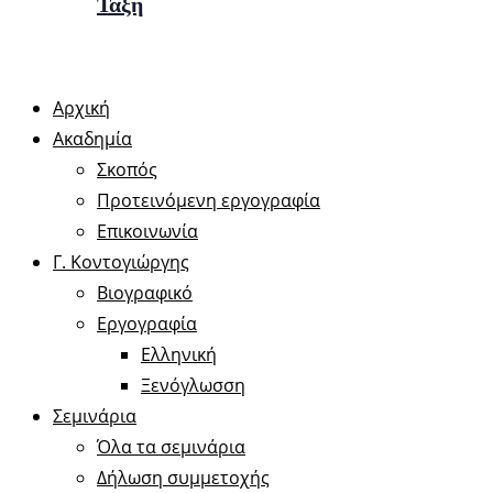
Τάξη
Αρχική
Ακαδημία
Σκοπός
Προτεινόμενη εργογραφία
Επικοινωνία
Γ. Κοντογιώργης
Βιογραφικό
Εργογραφία
Ελληνική
Ξενόγλωσση
Σεμινάρια
Όλα τα σεμινάρια
Δήλωση συμμετοχής