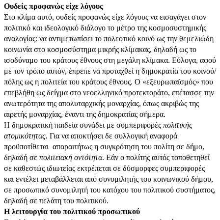
Ουδείς προφανώς είχε λόγους
Στο κλίμα αυτό, ουδείς προφανώς είχε λόγους να εισαγάγει στον
πολιτικό και ιδεολογικό διάλογο το μέτρο της κοσμοσυστημικής
αναλογίας: να αντιμετωπίσει το πολεοτικό κοινό ως την θεμελιώδη
κοινωνία στο κοσμοσύστημα μικρής κλίμακας, δηλαδή ως το
ισοδύναμο του κράτους έθνους στη μεγάλη κλίμακα. Εύλογα, αφού
με τον τρόπο αυτόν, έπρεπε να προταχθεί η δημοκρατία του κοινού/
πόλης ως η πολιτεία του κράτους έθνους. Ο «εξευρωπαϊσμός» που
επεβλήθη ως δείγμα στο νεοελληνικό προτεκτοράτο, επέτασσε την
ανωτερότητα της απολυταρχικής μοναρχίας, όπως ακριβώς της
αιρετής μοναρχίας, έναντι της δημοκρατίας σήμερα.
Η δημοκρατική παιδεία συνάδει με συμπεριφορές
πολιτικής
ατομικότητας.
Για να αποκτήσει δε συλλογική αναφορά
προϋποτίθεται απαραιτήτως η συγκρότηση του πολίτη σε δήμο,
δηλαδή σε
πολιτειακή οντότητα
. Εάν ο πολίτης αυτός τοποθετηθεί
σε καθεστώς ιδιωτείας εκτρέπεται σε δύσμορφες συμπεριφορές
και εντέλει μεταβάλλεται από συνομιλητής του κοινωνικού δήμου,
σε προσωπικό συνομιλητή του κατόχου του πολιτικού συστήματος,
δηλαδή σε πελάτη του πολιτικού.
Η λειτουργία του πολιτικού προσωπικού