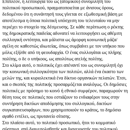
Επιπλέον, η λειτουργία του ως (ατομικού) συνομιλητή του
πολιτικού προσωπικού, πραγματοποιείται με άνισους όρους,
δεδομένου ότι η συνάντησή τους γίνεται σε εξωθεσμική βάση με
αποτέλεσμα η όποια πολιτική υπόσχεση του τελευταίου να μην
περιέχει το στοιχείο της δέσμευσης. Σε κάθε περίπτωση ο ρέκτης
της δημοκρατικής παιδείας αδυνατεί να λειτουργήσει ως αθέμιτη
συλλογική οντότητα, και μάλιστα ως άμορφη κοινωνική μάζα/
αγέλη σε καθεστώς ιδιωτείας, όπως συμβαίνει με τον υπήκοο που
μόλις εξήλθε από τη φεουδαρχία. Ο ένας συλλογάται ως πλήρης
πολίτης, ο δε ο υπήκοος, ως απολύτως ατελής πολίτης.
Στο κλίμα αυτό, ο πολιτικός έχει απέναντί του ως συνομιλητή όχι
την κοινωνική συλλογικότητα των πολιτών, αλλά ένα έκαστο των
μελών της, και κυριολεκτικά ένα δίκτυο οργανικών πελατών. Έτσι,
και ο
σκοπός της πολιτικής
προσαρμόζεται αναλόγως. Οι δημόσιες
πολιτικές με πρόσημο το κοινό ή εθνικό συμφέρον, παραχωρούν τη
θέση τους σε πολιτικές που εστιάζουν το ενδιαφέρον τους στην
συντήρηση δικτύων αποδόμησης του συλλογικού, δικτύων
συγκατανευσιφάγων, που χρησιμοποιούν το κράτος, το δημόσιο
αγαθό εντέλει, ως πρυτανείο σίτισης.
Στο πλαίσιο αυτό, το πολιτικό προσωπικό, ήτοι το κομματικό
σύστημα, από διαμεσολαβητής και διαχειριστής του πολιτικού