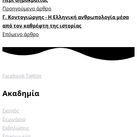
Περί δημοκρατίας
Προηγούμενο άρθρο
Γ. Κοντογιώργης - Η Ελληνική ανθρωπολογία μέσα
από τον καθρέφτη της ιστορίας
Επόμενο άρθρο
Facebook
Twitter
Ακαδημία
Σκοπός
Σεμινάρια
Εκδηλώσεις
Επικοινωνία