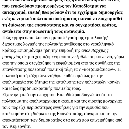
που εγκαλούσαν προηγουμένως τον Καποδίστρια για
αυταρχισμό, επειδή θεωρούσαν ότι το εγχείρημα δημιουργίας
ενός κεντρικού πολιτικού συστήματος ικανού να διαχειρισθεί
τη διάσωση της επανάστασης και να συγκροτήσει κράτος,
αντέκειτο στην πολεοτική τους αυτονομία.
Πώς ερμηνεύεται λοιπόν η μεταστέγαση της εμφυλιακής/
διχαστικής λογικής της πολιτικής αντίθεσης στο νεοελληνικό
κράτος; Επισημάναμε ήδη την επιβολή της
απολυταρχικής
μοναρχίας
σε μια χειμαζόμενη από την εξαθλίωση κοινωνία, γύρω
από την οποία στεγάσθηκε η εκφυλισμένη από τις συνθήκες της
επανάστασης πολεοτική πολιτική τάξη των «κοτζαμπάσιδων». Η
πολιτική αυτή τάξη συναντήθηκε ευθύς αμέσως με την
απολυταρχία στο ζήτημα της κατάλυσης των πολεοτικών κοινών
και ιδίως της δημοκρατικής πολιτείας τους.
Είχαν ήδη από την εποχή του Καποδίστρια διαγνώσει ότι το
πολίτευμα της απολυταρχικής ή ακόμη και της αιρετής μοναρχίας
τους παρείχε περισσότερες εγγυήσεις για την εξουσία που
κατέκτησαν στη διάρκεια της Επανάστασης, συγκριτικά με την
αποκατάσταση των δημοκρατίας στα κοινά που επιχειρήθηκε από
τον Κυβερνήτη.