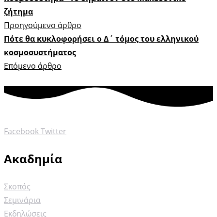
ζήτημα
Προηγούμενο άρθρο
Πότε θα κυκλοφορήσει ο Δ΄ τόμος του ελληνικού
κοσμοσυστήματος
Επόμενο άρθρο
Facebook
Twitter
Ακαδημία
Σκοπός
Σεμινάρια
Εκδηλώσεις