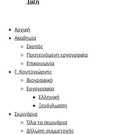
Τάξη
Αρχική
Ακαδημία
Σκοπός
Προτεινόμενη εργογραφία
Επικοινωνία
Γ. Κοντογιώργης
Βιογραφικό
Εργογραφία
Ελληνική
Ξενόγλωσση
Σεμινάρια
Όλα τα σεμινάρια
Δήλωση συμμετοχής